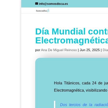
Skip
info@somosdisca.es
to
content
Día Mundial cont
Electromagnétic
por
Ana De Miguel Reinoso
|
Jun 25, 2025
|
Día
Hola Titánicos, cada 24 de ju
Electromagnética, visibilizando
Dos tercios de la radiaci