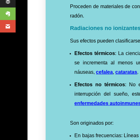
Proceden de materiales de con
radón.
Radiaciones no ionizante
Sus efectos pueden clasificarse
Efectos térmicos
: La cienc
se incrementa al menos u
náuseas,
cefalea
,
cataratas
.
Efectos no térmicos
: No e
interrupción del sueño, est
enfermedades autoinmune
Son originados por:
En bajas frecuencias: Líneas 