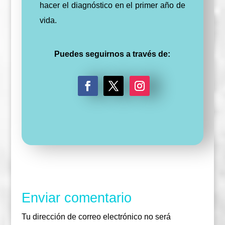
hacer el diagnóstico en el primer año de
vida.
Puedes seguirnos a través de:
F
T
I
a
w
n
c
i
s
e
t
t
b
t
a
o
e
g
o
r
r
k
a
m
Enviar comentario
Tu dirección de correo electrónico no será