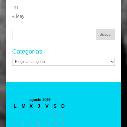
31
« May
Buscar:
Categorías
Categorías
agosto 2026
L
M
X
J
V
S
D
1
2
3
4
5
6
7
8
9