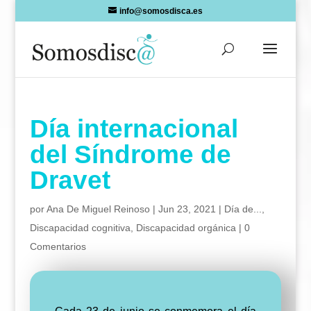
Skip
info@somosdisca.es
to
content
Día internacional
del Síndrome de
Dravet
por
Ana De Miguel Reinoso
|
Jun 23, 2021
|
Día de...
,
Discapacidad cognitiva
,
Discapacidad orgánica
|
0
Comentarios