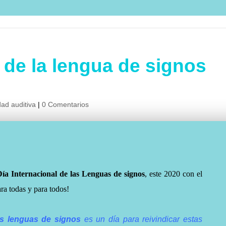
l de la lengua de signos
ad auditiva
|
0 Comentarios
Día Internacional de las Lenguas de signos
, este 2020 con el
ra todas y para todos!
as lenguas de signos
es un día para reivindicar estas