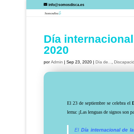
Skip
info@somosdisca.es
to
content
Día internaciona
2020
por
Admin
|
Sep 23, 2020
|
Día de...
,
Discapacid
El 23 de septiembre se celebra el
lema:
¡Las lenguas de signos son pa
El
Día internacional de l