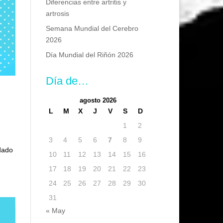
Diferencias entre artritis y
artrosis
Semana Mundial del Cerebro
2026
Día Mundial del Riñón 2026
Día de…
agosto 2026
L
M
X
J
V
S
D
1
2
3
4
5
6
7
8
9
idado
10
11
12
13
14
15
16
17
18
19
20
21
22
23
24
25
26
27
28
29
30
31
« May