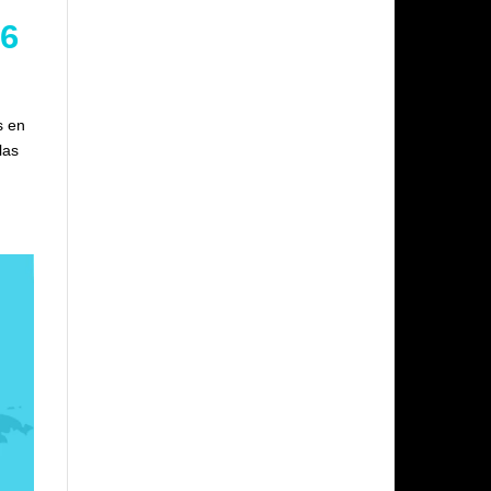
26
s en
las