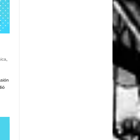
sica
,
asión
dió