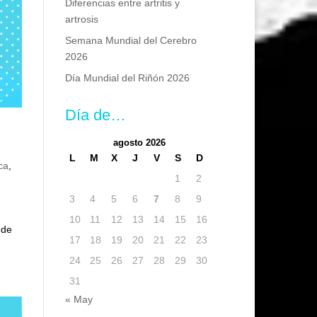
Diferencias entre artritis y
artrosis
Semana Mundial del Cerebro
2026
Día Mundial del Riñón 2026
Día de…
agosto 2026
L
M
X
J
V
S
D
ca
,
1
2
3
4
5
6
7
8
9
10
11
12
13
14
15
16
 de
17
18
19
20
21
22
23
24
25
26
27
28
29
30
31
« May