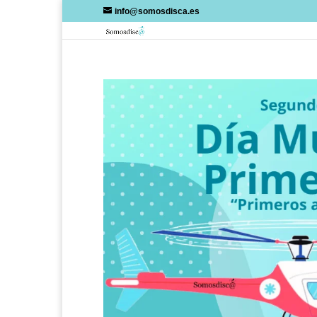
Skip
info@somosdisca.es
to
content