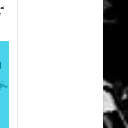
dad
o