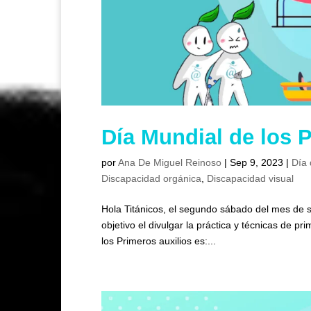
Día Mundial de los 
por
Ana De Miguel Reinoso
|
Sep 9, 2023
|
Día 
Discapacidad orgánica
,
Discapacidad visual
Hola Titánicos, el segundo sábado del mes de s
objetivo el divulgar la práctica y técnicas de p
los Primeros auxilios es:...