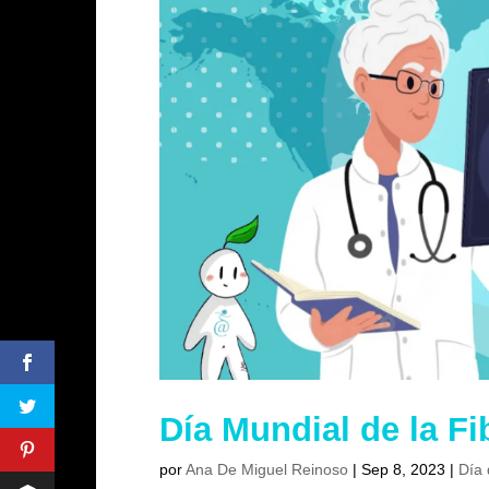
Día Mundial de la Fi
por
Ana De Miguel Reinoso
|
Sep 8, 2023
|
Día 