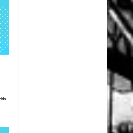
a
itis