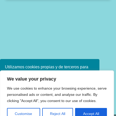
Utilizamos cookies propias y de terceros para
mejorar nuestros servicios. Si continúa
We value your privacy
navegando, consideramos que acepta su uso.
Puede obtener más información en nuestra
We use cookies to enhance your browsing experience, serve
política de cookies consulte nuestra
Política de
personalised ads or content, and analyse our traffic. By
privacidad
clicking "Accept All", you consent to our use of cookies.
Aceptar
Customise
Reject All
Accept All