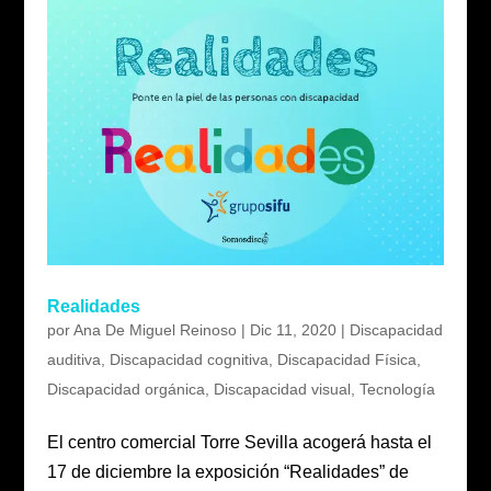
Realidades
por
Ana De Miguel Reinoso
|
Dic 11, 2020
|
Discapacidad
auditiva
,
Discapacidad cognitiva
,
Discapacidad Física
,
Discapacidad orgánica
,
Discapacidad visual
,
Tecnología
El centro comercial Torre Sevilla acogerá hasta el
17 de diciembre la exposición “Realidades” de