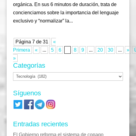
orgánica. En sus 6 minutos de duración, trata de
concienciarnos sobre la importancia del lenguaje
exclusivo y “normalizar” la...
Página 7 de 31
«
Primera
«
...
5
6
7
8
9
...
20
30
...
»
»
Categorías
Categorías
Síguenos
Entradas recientes
El Gobierno reforma el sistema de copago