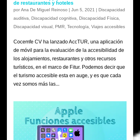
de restaurantes y hoteles
por
Ana De Miguel Reinoso
|
Jun 5, 2021
|
Discapacidad
auditiva
,
Discapacidad cognitiva
,
Discapacidad Física
,
Discapacidad visual
,
PMR
,
Tecnología
,
Viajes accesibles
Cocemfe CV ha lanzado AccTUR, una aplicación
de móvil para la evaluación de la accesibilidad de
los alojamientos, restaurantes y otros recursos
turísticos, en el marco de Fitur. Podemos decir que
el turismo accesible esta en auge, y es que cada
vez somos más las...