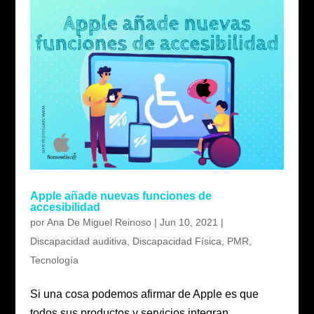
Apple añade nuevas funciones de
accesibilidad
por
Ana De Miguel Reinoso
|
Jun 10, 2021
|
Discapacidad auditiva
,
Discapacidad Física
,
PMR
,
Tecnología
Si una cosa podemos afirmar de Apple es que
todos sus productos y servicios integran