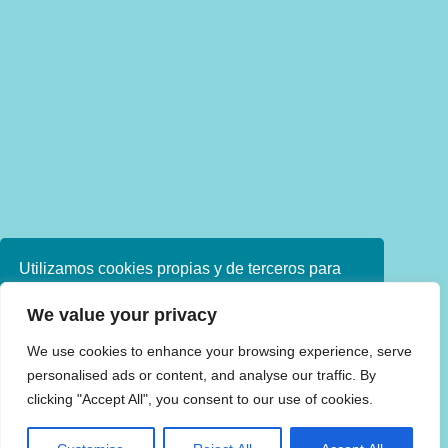
Utilizamos cookies propias y de terceros para
mejorar nuestros servicios. Si continúa
We value your privacy
navegando, consideramos que acepta su uso.
Puede obtener más información en nuestra
We use cookies to enhance your browsing experience, serve
política de cookies consulte nuestra
Política de
personalised ads or content, and analyse our traffic. By
privacidad
clicking "Accept All", you consent to our use of cookies.
Aceptar