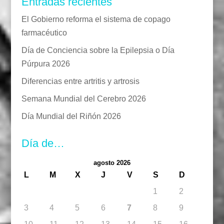
Entradas recientes
El Gobierno reforma el sistema de copago
farmacéutico
Día de Conciencia sobre la Epilepsia o Día
Púrpura 2026
Diferencias entre artritis y artrosis
Semana Mundial del Cerebro 2026
Día Mundial del Riñón 2026
Día de…
agosto 2026
L
M
X
J
V
S
D
1
2
3
4
5
6
7
8
9