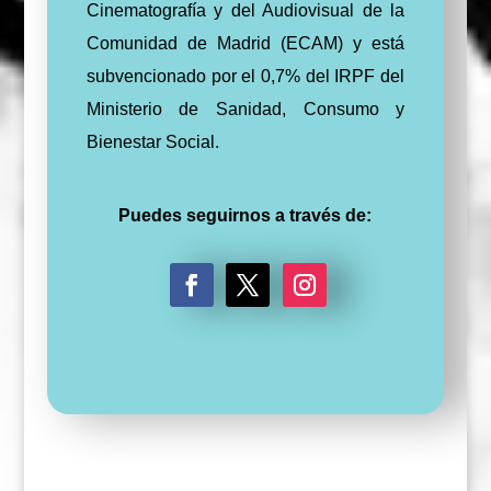
Cinematografía y del Audiovisual de la
Comunidad de Madrid (ECAM) y está
subvencionado por el 0,7% del IRPF del
Ministerio de Sanidad, Consumo y
Bienestar Social.
Puedes seguirnos a través de:
F
T
I
a
w
n
c
i
s
e
t
t
b
t
a
o
e
g
o
r
r
k
a