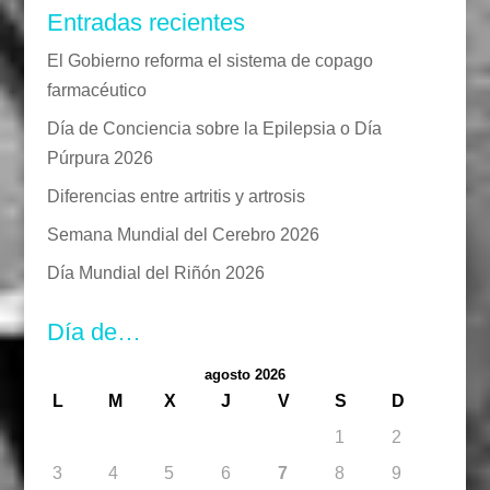
Entradas recientes
El Gobierno reforma el sistema de copago
farmacéutico
Día de Conciencia sobre la Epilepsia o Día
Púrpura 2026
Diferencias entre artritis y artrosis
Semana Mundial del Cerebro 2026
Día Mundial del Riñón 2026
Día de…
agosto 2026
L
M
X
J
V
S
D
1
2
3
4
5
6
7
8
9