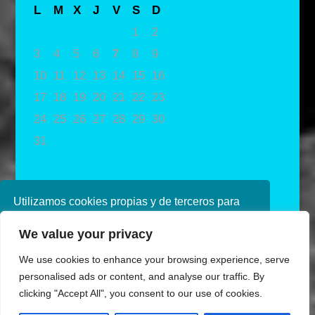
L
M
X
J
V
S
D
1
2
3
4
5
6
7
8
9
10
11
12
13
14
15
16
17
18
19
20
21
22
23
24
25
26
27
28
29
30
31
« May
Utilizamos cookies propias y de terceros para
mejorar nuestros servicios. Si continúa
We value your privacy
navegando, consideramos que acepta su uso.
Puede obtener más información en nuestra
We use cookies to enhance your browsing experience, serve
política de cookies consulte nuestra
Política de
personalised ads or content, and analyse our traffic. By
privacidad
clicking "Accept All", you consent to our use of cookies.