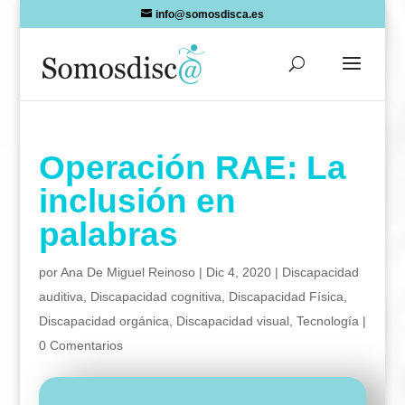
Skip
info@somosdisca.es
to
content
Operación RAE: La
inclusión en
palabras
por
Ana De Miguel Reinoso
|
Dic 4, 2020
|
Discapacidad
auditiva
,
Discapacidad cognitiva
,
Discapacidad Física
,
Discapacidad orgánica
,
Discapacidad visual
,
Tecnología
|
0 Comentarios