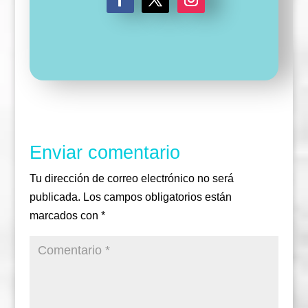
F
T
I
a
w
n
c
i
s
e
t
t
b
t
a
o
e
g
o
r
r
k
a
m
Enviar comentario
Tu dirección de correo electrónico no será
publicada.
Los campos obligatorios están
marcados con
*