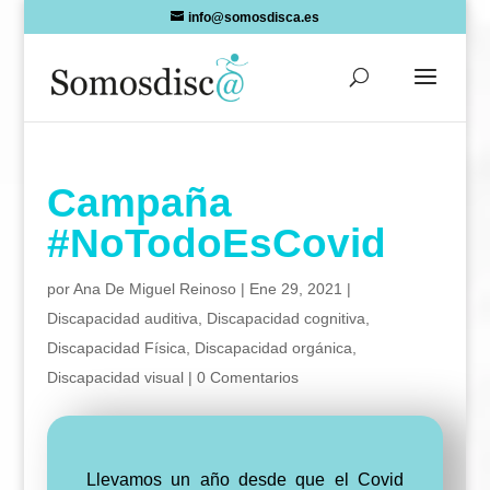
Skip
info@somosdisca.es
to
content
Campaña
#NoTodoEsCovid
por
Ana De Miguel Reinoso
|
Ene 29, 2021
|
Discapacidad auditiva
,
Discapacidad cognitiva
,
Discapacidad Física
,
Discapacidad orgánica
,
Discapacidad visual
|
0 Comentarios
Llevamos un año desde que el Covid