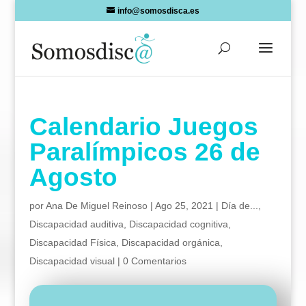
Skip
info@somosdisca.es
to
content
Calendario Juegos
Paralímpicos 26 de
Agosto
por
Ana De Miguel Reinoso
|
Ago 25, 2021
|
Día de...
,
Discapacidad auditiva
,
Discapacidad cognitiva
,
Discapacidad Física
,
Discapacidad orgánica
,
Discapacidad visual
|
0 Comentarios