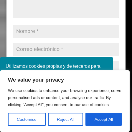
Utilizamos cookies propias y de terceros para
mejorar nuestros servicios. Si continúa
We value your privacy
navegando, consideramos que acepta su uso.
Puede obtener más información en nuestra
We use cookies to enhance your browsing experience, serve
política de cookies consulte nuestra
Política de
personalised ads or content, and analyse our traffic. By
privacidad
clicking "Accept All", you consent to our use of cookies.
Aceptar
Customise
Reject All
Accept All
Share This