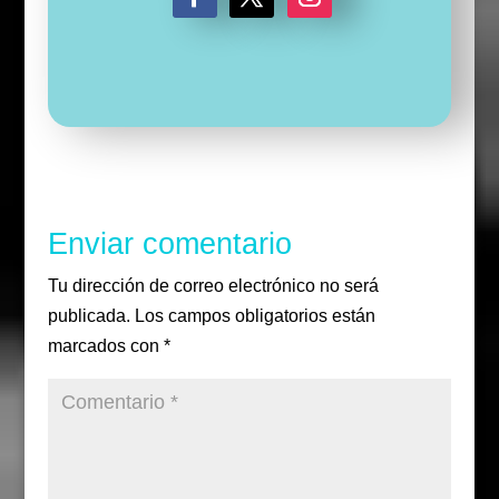
F
T
I
a
w
n
c
i
s
e
t
t
b
t
a
o
e
g
o
r
r
k
a
m
Enviar comentario
Tu dirección de correo electrónico no será
publicada.
Los campos obligatorios están
marcados con
*