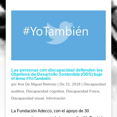
Las personas con discapacidad defienden los
Objetivos de Desarrollo Sostenible (ODS) bajo
el lema #YoTambién
por
Ana De Miguel Reinoso
|
Dic 21, 2018
|
Discapacidad
auditiva
,
Discapacidad cognitiva
,
Discapacidad Física
,
Discapacidad visual
,
Información
La Fundación Adecco, con el apoyo de 30