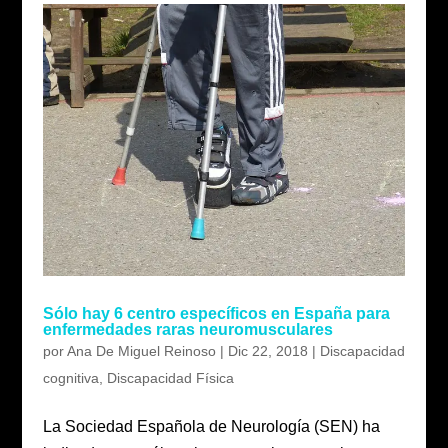
Sólo hay 6 centro específicos en España para
enfermedades raras neuromusculares
por
Ana De Miguel Reinoso
|
Dic 22, 2018
|
Discapacidad
cognitiva
,
Discapacidad Física
La Sociedad Española de Neurología (SEN) ha