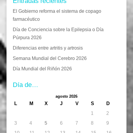
Entradas recientes
El Gobierno reforma el sistema de copago
farmacéutico
Día de Conciencia sobre la Epilepsia o Día
Púrpura 2026
Diferencias entre artritis y artrosis
Semana Mundial del Cerebro 2026
Día Mundial del Riñón 2026
Día de…
agosto 2026
L
M
X
J
V
S
D
1
2
3
4
5
6
7
8
9
10
11
12
13
14
15
16