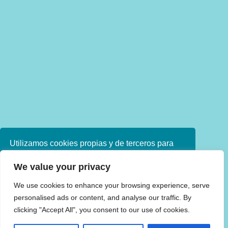
Utilizamos cookies propias y de terceros para
mejorar nuestros servicios. Si continúa
We value your privacy
navegando, consideramos que acepta su uso.
Puede obtener más información en nuestra
We use cookies to enhance your browsing experience, serve
política de cookies consulte nuestra
Política de
personalised ads or content, and analyse our traffic. By
privacidad
clicking "Accept All", you consent to our use of cookies.