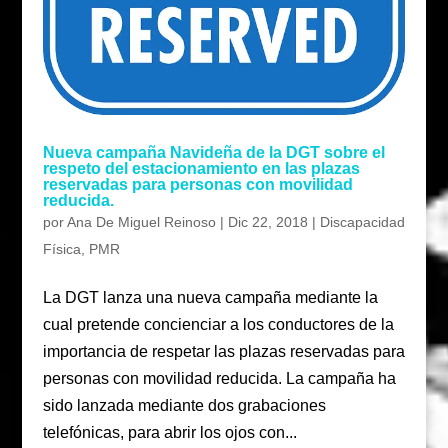
Nueva campaña Navideña de la DGT sobre el
respeto del estacionamiento en las plazas
reservadas para personas con movilidad
reducida.
por
Ana De Miguel Reinoso
|
Dic 22, 2018
|
Discapacidad
Física
,
PMR
La DGT lanza una nueva campaña mediante la
cual pretende concienciar a los conductores de la
importancia de respetar las plazas reservadas para
personas con movilidad reducida. La campaña ha
sido lanzada mediante dos grabaciones
telefónicas, para abrir los ojos con...