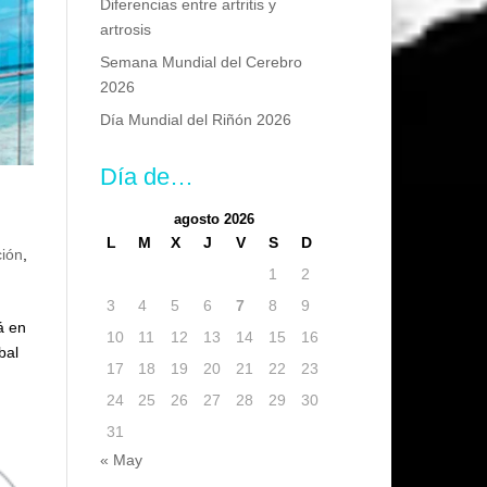
Diferencias entre artritis y
artrosis
Semana Mundial del Cerebro
2026
Día Mundial del Riñón 2026
Día de…
agosto 2026
L
M
X
J
V
S
D
ción
,
1
2
3
4
5
6
7
8
9
á en
10
11
12
13
14
15
16
bal
17
18
19
20
21
22
23
24
25
26
27
28
29
30
31
« May