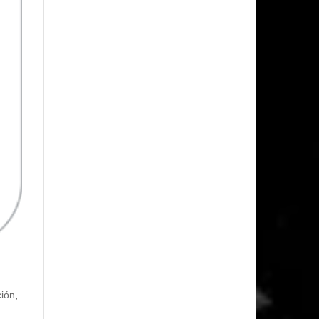
ción
,