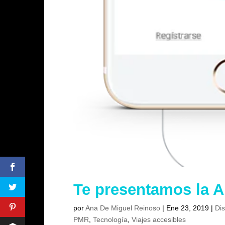
Te presentamos la 
por
Ana De Miguel Reinoso
|
Ene 23, 2019
|
Di
PMR
,
Tecnología
,
Viajes accesibles