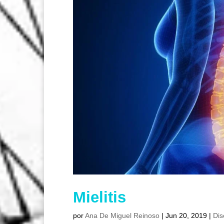
Mielitis
por
Ana De Miguel Reinoso
|
Jun 20, 2019
|
Dis