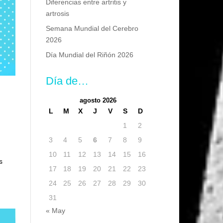
Diferencias entre artritis y
artrosis
Semana Mundial del Cerebro
2026
Día Mundial del Riñón 2026
Día de…
agosto 2026
L
M
X
J
V
S
D
1
2
3
4
5
6
7
8
9
10
11
12
13
14
15
16
s
17
18
19
20
21
22
23
24
25
26
27
28
29
30
31
« May