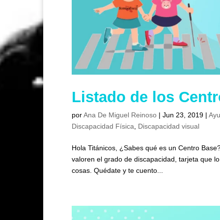
Listado de los Cent
por
Ana De Miguel Reinoso
|
Jun 23, 2019
|
Ayu
Discapacidad Física
,
Discapacidad visual
Hola Titánicos, ¿Sabes qué es un Centro Base?
valoren el grado de discapacidad, tarjeta que 
cosas. Quédate y te cuento...