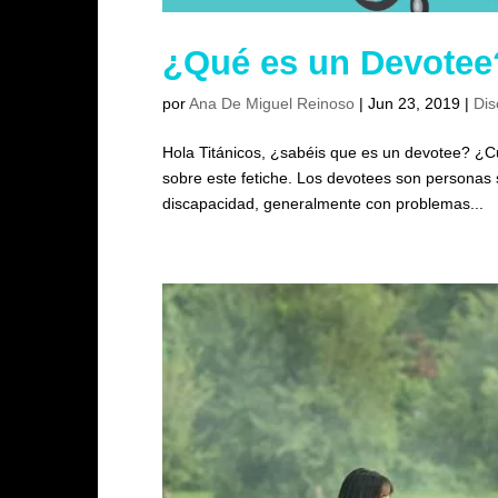
¿Qué es un Devotee
por
Ana De Miguel Reinoso
|
Jun 23, 2019
|
Dis
Hola Titánicos, ¿sabéis que es un devotee? ¿Cu
sobre este fetiche. Los devotees son personas
discapacidad, generalmente con problemas...