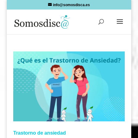
Skip
info@somosdisca.es
to
content
Trastorno de ansiedad