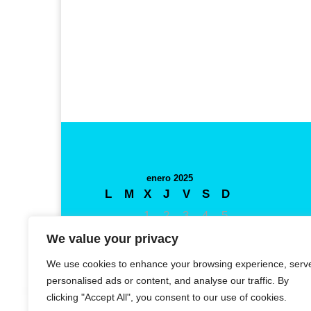
enero 2025
L
M
X
J
V
S
D
1
2
3
4
5
6
7
8
9
10
11
12
We value your privacy
13
14
15
16
17
18
19
We use cookies to enhance your browsing experience, serv
20
21
22
23
24
25
26
personalised ads or content, and analyse our traffic. By
clicking "Accept All", you consent to our use of cookies.
27
28
29
30
31