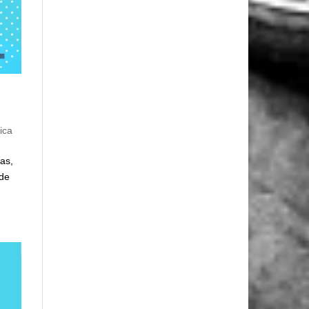
ica
as,
 de