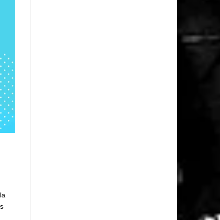
la
es