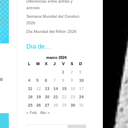
Diferencias entre artritis y
artrosis
Semana Mundial del Cerebro
2026
Día Mundial del Riñón 2026
Día de…
marzo 2024
L
M
X
J
V
S
D
1
2
3
80
4
5
6
7
8
9
10
11
12
13
14
15
16
17
18
19
20
21
22
23
24
25
26
27
28
29
30
31
« Feb
Abr »
Buscar: