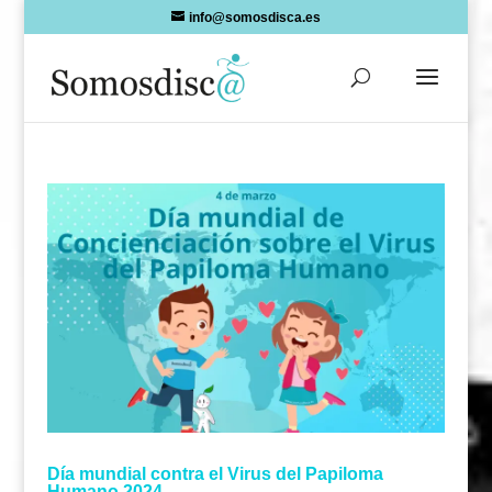
Skip
info@somosdisca.es
to
content
Día mundial contra el Virus del Papiloma
Humano 2024