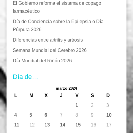
El Gobierno reforma el sistema de copago
farmacéutico
Día de Conciencia sobre la Epilepsia o Día
Púrpura 2026
Diferencias entre artritis y artrosis
Semana Mundial del Cerebro 2026
Día Mundial del Riñón 2026
Día de…
marzo 2024
L
M
X
J
V
S
D
1
2
3
4
5
6
7
8
9
10
11
12
13
14
15
16
17