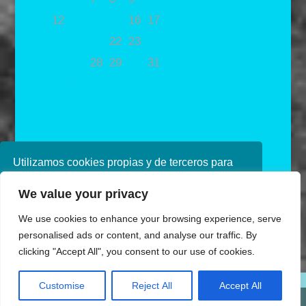
11
12
13
14
15
16
17
18
19
20
21
22
23
24
25
26
27
28
29
30
31
« Feb
Abr »
Utilizamos cookies propias y de terceros para
mejorar nuestros servicios. Si continúa
We value your privacy
navegando, consideramos que acepta su uso.
Puede obtener más información en nuestra
We use cookies to enhance your browsing experience, serve
política de cookies consulte nuestra
Política de
personalised ads or content, and analyse our traffic. By
privacidad
clicking "Accept All", you consent to our use of cookies.
Diseñado por Ana de Miguel
Aceptar
Customise
Reject All
Accept All
Share This