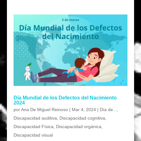
Día Mundial de los Defectos del Nacimiento
2024
por
Ana De Miguel Reinoso
|
Mar 4, 2024
|
Día de...
,
Discapacidad auditiva
,
Discapacidad cognitiva
,
Discapacidad Física
,
Discapacidad orgánica
,
Discapacidad visual