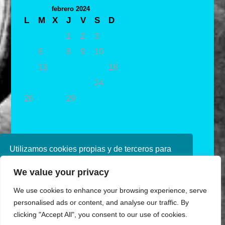
febrero 2024
L
M
X
J
V
S
D
1
2
3
4
5
6
7
8
9
10
11
12
13
14
15
16
17
18
19
20
21
22
23
24
25
26
27
28
29
« Ene
Mar »
Utilizamos cookies propias y de terceros para
mejorar nuestros servicios. Si continúa
We value your privacy
navegando, consideramos que acepta su uso.
Puede obtener más información en nuestra
We use cookies to enhance your browsing experience, serve
política de cookies consulte nuestra
Política de
personalised ads or content, and analyse our traffic. By
privacidad
clicking "Accept All", you consent to our use of cookies.