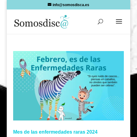
Skip
info@somosdisca.es
to
content
Mes de las enfermedades raras 2024