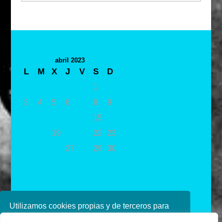
abril 2023
L
M
X
J
V
S
D
1
2
3
4
5
6
7
8
9
10
11
12
13
14
15
16
17
18
19
20
21
22
23
24
25
26
27
28
29
30
« Mar
May »
Utilizamos cookies propias y de terceros para
mejorar nuestros servicios. Si continúa