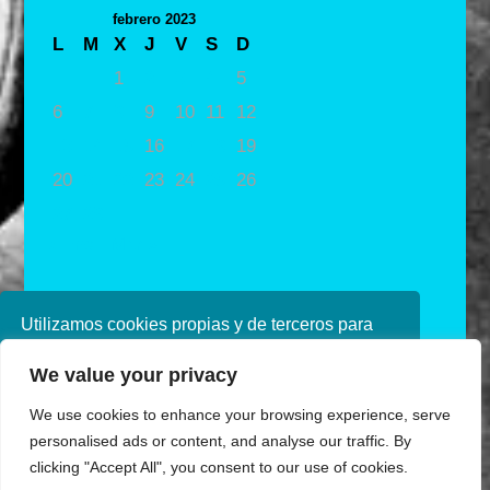
febrero 2023
L
M
X
J
V
S
D
1
2
3
4
5
6
7
8
9
10
11
12
13
14
15
16
17
18
19
20
21
22
23
24
25
26
27
28
« Ene
Mar »
Utilizamos cookies propias y de terceros para
mejorar nuestros servicios. Si continúa
We value your privacy
navegando, consideramos que acepta su uso.
Puede obtener más información en nuestra
We use cookies to enhance your browsing experience, serve
política de cookies consulte nuestra
Política de
personalised ads or content, and analyse our traffic. By
privacidad
clicking "Accept All", you consent to our use of cookies.