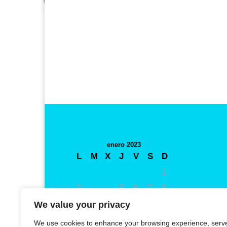
enero 2023
L
M
X
J
V
S
D
1
2
3
4
5
6
7
8
9
10
11
12
13
14
15
We value your privacy
16
17
18
19
20
21
22
We use cookies to enhance your browsing experience, serv