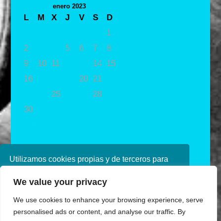
enero 2023
L
M
X
J
V
S
D
1
2
3
4
5
6
7
8
9
10
11
12
13
14
15
16
17
18
19
20
21
22
23
24
25
26
27
28
29
30
31
« Dic
Feb »
Utilizamos cookies propias y de terceros para
mejorar nuestros servicios. Si continúa
We value your privacy
navegando, consideramos que acepta su uso.
Puede obtener más información en nuestra
We use cookies to enhance your browsing experience, serve
política de cookies consulte nuestra
Política de
personalised ads or content, and analyse our traffic. By
privacidad