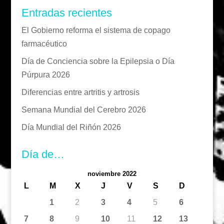
Entradas recientes
El Gobierno reforma el sistema de copago
farmacéutico
Día de Conciencia sobre la Epilepsia o Día
Púrpura 2026
Diferencias entre artritis y artrosis
Semana Mundial del Cerebro 2026
Día Mundial del Riñón 2026
Día de…
noviembre 2022
L
M
X
J
V
S
D
1
2
3
4
5
6
7
8
9
10
11
12
13