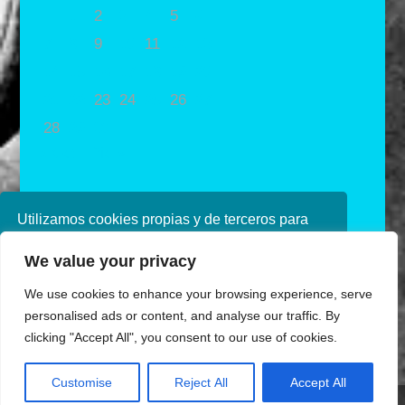
1
2
3
4
5
6
7
8
9
10
11
12
13
14
15
16
17
18
19
20
21
22
23
24
25
26
27
28
29
30
« Oct
Dic »
Utilizamos cookies propias y de terceros para
mejorar nuestros servicios. Si continúa
We value your privacy
navegando, consideramos que acepta su uso.
Puede obtener más información en nuestra
We use cookies to enhance your browsing experience, serve
política de cookies consulte nuestra
Política de
personalised ads or content, and analyse our traffic. By
privacidad
clicking "Accept All", you consent to our use of cookies.
Aceptar
Diseñado por Ana de Miguel
Customise
Reject All
Accept All
Share This