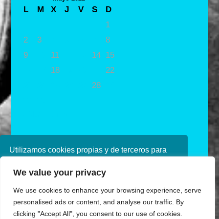
L
M
X
J
V
S
D
1
2
3
4
5
6
7
8
9
10
11
12
13
14
15
16
17
18
19
20
21
22
23
24
25
26
27
28
29
30
31
« Abr
Jun »
Utilizamos cookies propias y de terceros para
mejorar nuestros servicios. Si continúa
We value your privacy
navegando, consideramos que acepta su uso.
Puede obtener más información en nuestra
We use cookies to enhance your browsing experience, serve
política de cookies consulte nuestra
Política de
personalised ads or content, and analyse our traffic. By
privacidad
clicking "Accept All", you consent to our use of cookies.