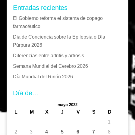
Entradas recientes
El Gobierno reforma el sistema de copago
farmacéutico
Día de Conciencia sobre la Epilepsia o Día
Púrpura 2026
Diferencias entre artritis y artrosis
Semana Mundial del Cerebro 2026
Día Mundial del Riñón 2026
Día de…
mayo 2022
L
M
X
J
V
S
D
1
2
3
4
5
6
7
8