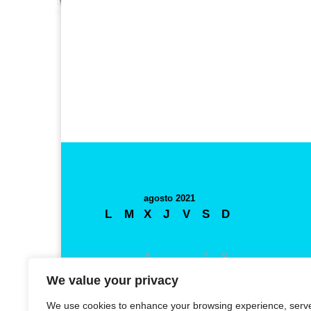
agosto 2021
L
M
X
J
V
S
D
1
2
3
4
5
6
7
8
9
10
11
12
13
14
15
We value your privacy
16
17
18
19
20
21
22
We use cookies to enhance your browsing experience, serv