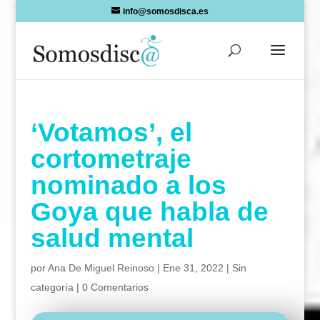
Skip
info@somosdisca.es
to
content
‘Votamos’, el
cortometraje
nominado a los
Goya que habla de
salud mental
por
Ana De Miguel Reinoso
|
Ene 31, 2022
|
Sin
categoría
|
0 Comentarios