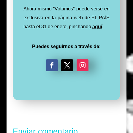
Ahora mismo “Votamos” puede verse en
exclusiva en la página web de EL PAÍS
hasta el 31 de enero, pinchando
aquí
.
Puedes seguirnos a través de:
F
T
I
a
w
n
c
i
s
e
t
t
b
t
a
o
e
g
o
r
r
k
a
m
Enviar comentario