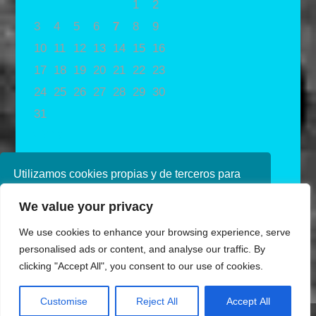
1
2
3
4
5
6
7
8
9
10
11
12
13
14
15
16
17
18
19
20
21
22
23
24
25
26
27
28
29
30
31
« May
Utilizamos cookies propias y de terceros para
mejorar nuestros servicios. Si continúa
We value your privacy
navegando, consideramos que acepta su uso.
Puede obtener más información en nuestra
We use cookies to enhance your browsing experience, serve
política de cookies consulte nuestra
Política de
personalised ads or content, and analyse our traffic. By
privacidad
clicking "Accept All", you consent to our use of cookies.
Aceptar
Customise
Reject All
Accept All
Diseñado por Ana de Miguel