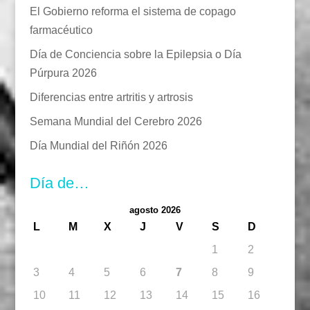
El Gobierno reforma el sistema de copago
farmacéutico
Día de Conciencia sobre la Epilepsia o Día
Púrpura 2026
Diferencias entre artritis y artrosis
Semana Mundial del Cerebro 2026
Día Mundial del Riñón 2026
Día de…
agosto 2026
L
M
X
J
V
S
D
1
2
3
4
5
6
7
8
9
10
11
12
13
14
15
16