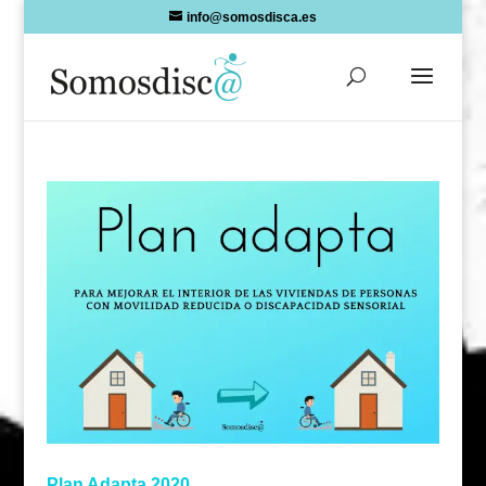
Skip
info@somosdisca.es
to
content
Plan Adapta 2020