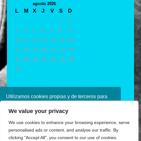
agosto 2026
L
M
X
J
V
S
D
1
2
3
4
5
6
7
8
9
10
11
12
13
14
15
16
17
18
19
20
21
22
23
24
25
26
27
28
29
30
31
« May
Utilizamos cookies propias y de terceros para
mejorar nuestros servicios. Si continúa
We value your privacy
navegando, consideramos que acepta su uso.
Puede obtener más información en nuestra
We use cookies to enhance your browsing experience, serve
política de cookies consulte nuestra
Política de
personalised ads or content, and analyse our traffic. By
privacidad
clicking "Accept All", you consent to our use of cookies.