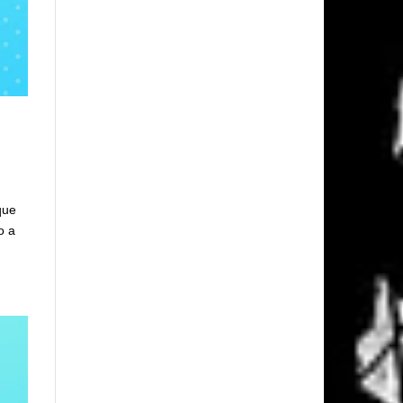
que
o a