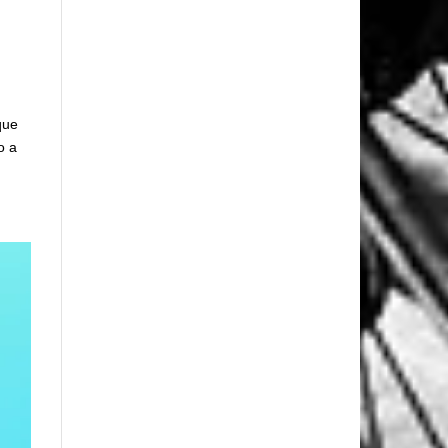
que
o a