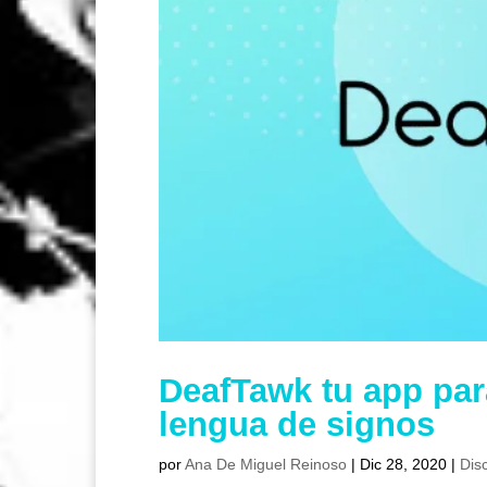
DeafTawk tu app par
lengua de signos
por
Ana De Miguel Reinoso
|
Dic 28, 2020
|
Dis