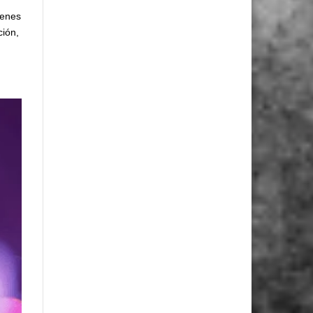
ienes
ción,