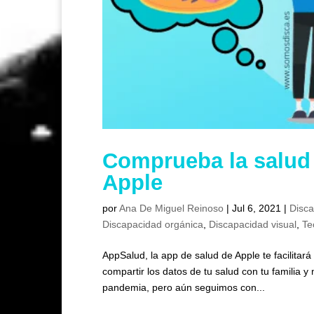
Comprueba la salud d
Apple
por
Ana De Miguel Reinoso
|
Jul 6, 2021
|
Disca
Discapacidad orgánica
,
Discapacidad visual
,
Te
AppSalud, la app de salud de Apple te facilitará
compartir los datos de tu salud con tu familia
pandemia, pero aún seguimos con...