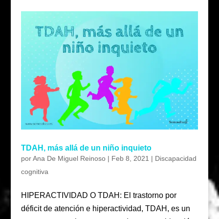
TDAH, más allá de un niño inquieto
por
Ana De Miguel Reinoso
|
Feb 8, 2021
|
Discapacidad
cognitiva
HIPERACTIVIDAD O TDAH: El trastorno por
déficit de atención e hiperactividad, TDAH, es un