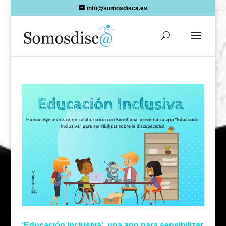
Skip
info@somosdisca.es
to
content
‘Educación Inclusiva’, una app para sensibilizar