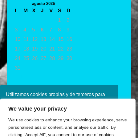
agosto 2026
L
M
X
J
V
S
D
1
2
3
4
5
6
7
8
9
10
11
12
13
14
15
16
17
18
19
20
21
22
23
24
25
26
27
28
29
30
31
« May
Utilizamos cookies propias y de terceros para
mejorar nuestros servicios. Si continúa
We value your privacy
navegando, consideramos que acepta su uso.
Puede obtener más información en nuestra
We use cookies to enhance your browsing experience, serve
política de cookies consulte nuestra
Política de
personalised ads or content, and analyse our traffic. By
privacidad
clicking "Accept All", you consent to our use of cookies.