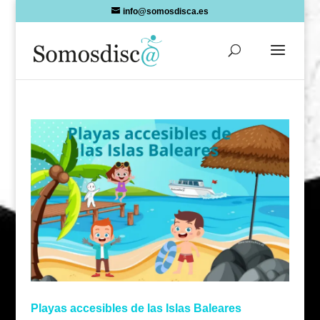
Skip
info@somosdisca.es
to
content
Playas accesibles de las Islas Baleares