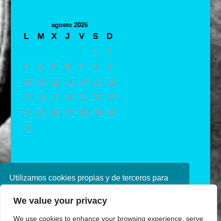
agosto 2026
L
M
X
J
V
S
D
1
2
3
4
5
6
7
8
9
10
11
12
13
14
15
16
17
18
19
20
21
22
23
24
25
26
27
28
29
30
31
« May
Utilizamos cookies propias y de terceros para
mejorar nuestros servicios. Si continúa
We value your privacy
navegando, consideramos que acepta su uso.
Puede obtener más información en nuestra
We use cookies to enhance your browsing experience, serve