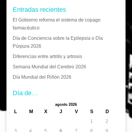
Entradas recientes
El Gobierno reforma el sistema de copago
farmacéutico
Día de Conciencia sobre la Epilepsia o Día
Púrpura 2026
Diferencias entre artritis y artrosis
Semana Mundial del Cerebro 2026
Día Mundial del Riñón 2026
Día de…
agosto 2026
L
M
X
J
V
S
D
1
2
3
4
5
6
7
8
9