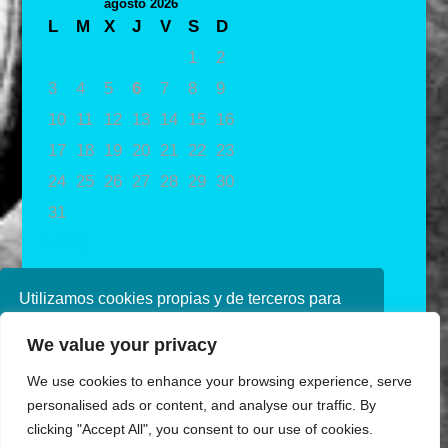
agosto 2026
L
M
X
J
V
S
D
1
2
3
4
5
6
7
8
9
10
11
12
13
14
15
16
17
18
19
20
21
22
23
24
25
26
27
28
29
30
31
« May
Utilizamos cookies propias y de terceros para
mejorar nuestros servicios. Si continúa
We value your privacy
navegando, consideramos que acepta su uso.
Puede obtener más información en nuestra
We use cookies to enhance your browsing experience, serve
política de cookies consulte nuestra
Política de
personalised ads or content, and analyse our traffic. By
privacidad
clicking "Accept All", you consent to our use of cookies.