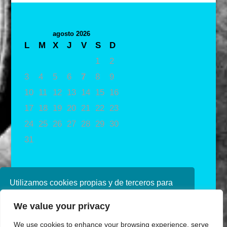
agosto 2026
L
M
X
J
V
S
D
1
2
3
4
5
6
7
8
9
10
11
12
13
14
15
16
17
18
19
20
21
22
23
24
25
26
27
28
29
30
31
« May
Utilizamos cookies propias y de terceros para
mejorar nuestros servicios. Si continúa
We value your privacy
navegando, consideramos que acepta su uso.
Puede obtener más información en nuestra
We use cookies to enhance your browsing experience, serve