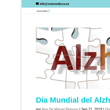
Skip
info@somosdisca.es
to
content
Día Mundial del Alz
por
Ana De Miguel Reinoso
|
Sep 21, 2019
|
Día