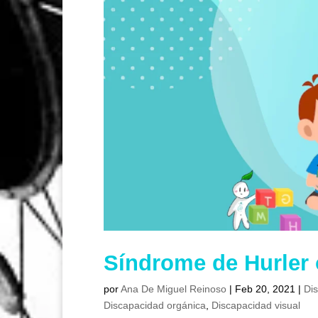
Síndrome de Hurler 
por
Ana De Miguel Reinoso
|
Feb 20, 2021
|
Di
Discapacidad orgánica
,
Discapacidad visual