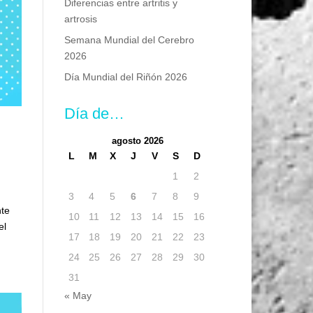
Diferencias entre artritis y
artrosis
Semana Mundial del Cerebro
2026
Día Mundial del Riñón 2026
Día de…
agosto 2026
L
M
X
J
V
S
D
1
2
3
4
5
6
7
8
9
nte
10
11
12
13
14
15
16
el
17
18
19
20
21
22
23
24
25
26
27
28
29
30
31
« May