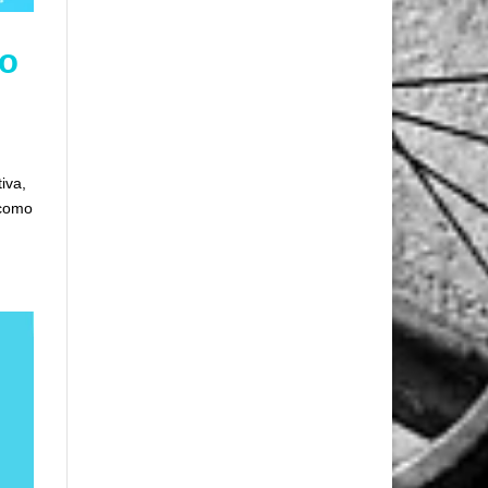
po
iva,
 como