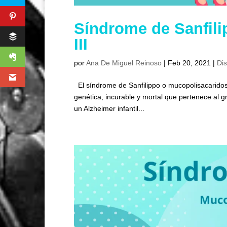
Síndrome de Sanfili
III
por
Ana De Miguel Reinoso
|
Feb 20, 2021
|
Di
El síndrome de Sanfilippo o mucopolisacaridosi
genética, incurable y mortal que pertenece al
un Alzheimer infantil...