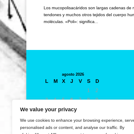
Los mucopolisacáridos son largas cadenas de mol
tendones y muchos otros tejidos del cuerpo hu
moléculas. «Poli»: significa...
agosto 2026
L
M
X
J
V
S
D
1
2
3
4
5
6
7
8
9
10
11
12
13
14
15
16
We value your privacy
17
18
19
20
21
22
23
We use cookies to enhance your browsing experience, serv
24
25
26
27
28
29
30
personalised ads or content, and analyse our traffic. By