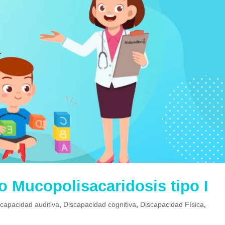
o Mucopolisacaridosis tipo I
scapacidad auditiva
,
Discapacidad cognitiva
,
Discapacidad Física
,