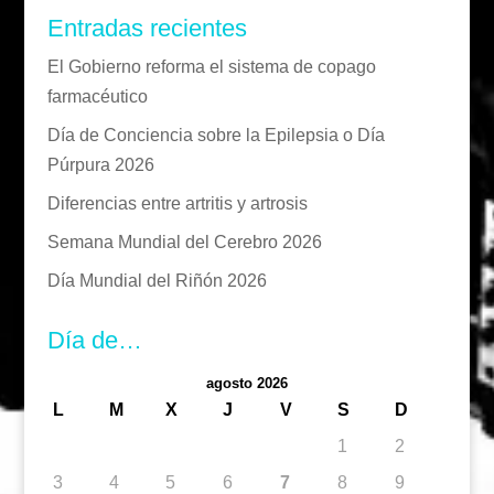
Entradas recientes
El Gobierno reforma el sistema de copago
farmacéutico
Día de Conciencia sobre la Epilepsia o Día
Púrpura 2026
Diferencias entre artritis y artrosis
Semana Mundial del Cerebro 2026
Día Mundial del Riñón 2026
Día de…
agosto 2026
L
M
X
J
V
S
D
1
2
3
4
5
6
7
8
9