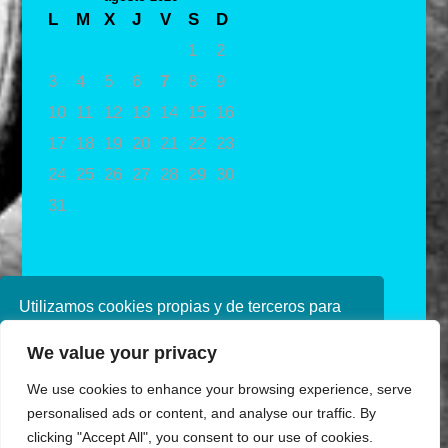
L
M
X
J
V
S
D
1
2
3
4
5
6
7
8
9
10
11
12
13
14
15
16
17
18
19
20
21
22
23
24
25
26
27
28
29
30
31
« May
Utilizamos cookies propias y de terceros para
mejorar nuestros servicios. Si continúa
We value your privacy
navegando, consideramos que acepta su uso.
Puede obtener más información en nuestra
We use cookies to enhance your browsing experience, serve
política de cookies consulte nuestra
Política de
personalised ads or content, and analyse our traffic. By
privacidad
clicking "Accept All", you consent to our use of cookies.