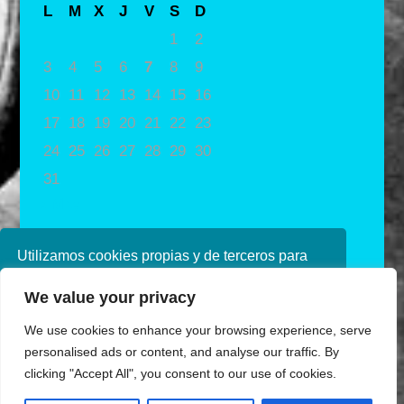
L
M
X
J
V
S
D
1
2
3
4
5
6
7
8
9
10
11
12
13
14
15
16
17
18
19
20
21
22
23
24
25
26
27
28
29
30
31
« May
Utilizamos cookies propias y de terceros para
mejorar nuestros servicios. Si continúa
We value your privacy
navegando, consideramos que acepta su uso.
Puede obtener más información en nuestra
We use cookies to enhance your browsing experience, serve
política de cookies consulte nuestra
Política de
personalised ads or content, and analyse our traffic. By
privacidad
clicking "Accept All", you consent to our use of cookies.