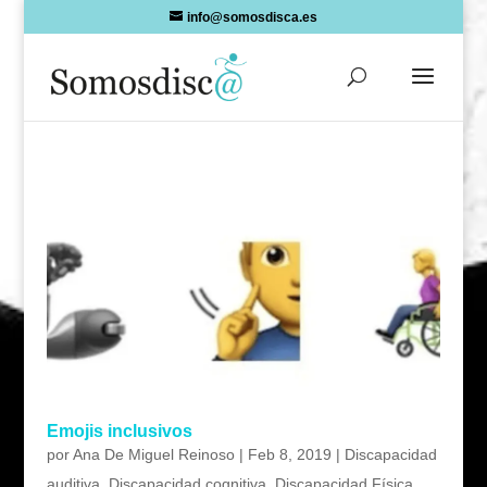
Skip
info@somosdisca.es
to
content
Emojis inclusivos
por
Ana De Miguel Reinoso
|
Feb 8, 2019
|
Discapacidad
auditiva
,
Discapacidad cognitiva
,
Discapacidad Física
,