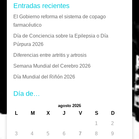
Entradas recientes
El Gobierno reforma el sistema de copago
farmacéutico
Día de Conciencia sobre la Epilepsia o Día
Púrpura 2026
Diferencias entre artritis y artrosis
Semana Mundial del Cerebro 2026
Día Mundial del Riñón 2026
Día de…
agosto 2026
L
M
X
J
V
S
D
1
2
3
4
5
6
7
8
9