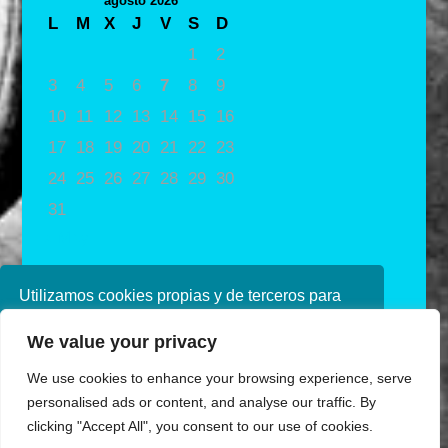
agosto 2026
L
M
X
J
V
S
D
1
2
3
4
5
6
7
8
9
10
11
12
13
14
15
16
17
18
19
20
21
22
23
24
25
26
27
28
29
30
31
« May
Utilizamos cookies propias y de terceros para
mejorar nuestros servicios. Si continúa
We value your privacy
navegando, consideramos que acepta su uso.
Puede obtener más información en nuestra
We use cookies to enhance your browsing experience, serve
política de cookies consulte nuestra
Política de
personalised ads or content, and analyse our traffic. By
privacidad
clicking "Accept All", you consent to our use of cookies.