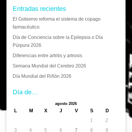
Entradas recientes
El Gobierno reforma el sistema de copago
farmacéutico
Día de Conciencia sobre la Epilepsia o Día
Púrpura 2026
Diferencias entre artritis y artrosis
Semana Mundial del Cerebro 2026
Día Mundial del Riñón 2026
Día de…
agosto 2026
L
M
X
J
V
S
D
1
2
3
4
5
6
7
8
9