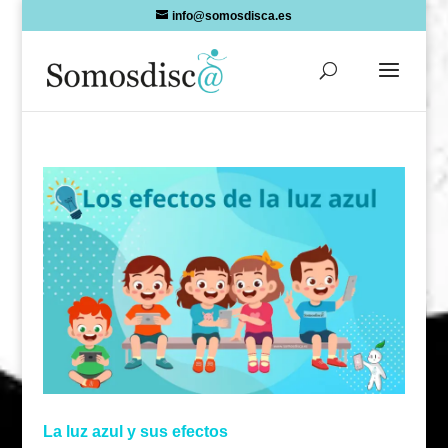
Skip
info@somosdisca.es
to
content
La luz azul y sus efectos