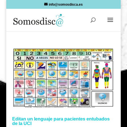
Skip
info@somosdisca.es
to
content
Editan un lenguaje para pacientes entubados
de la UCI