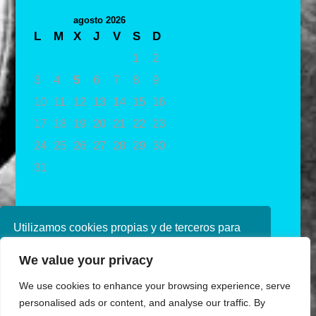
agosto 2026
L
M
X
J
V
S
D
1
2
3
4
5
6
7
8
9
10
11
12
13
14
15
16
17
18
19
20
21
22
23
24
25
26
27
28
29
30
31
« May
Utilizamos cookies propias y de terceros para
mejorar nuestros servicios. Si continúa
We value your privacy
navegando, consideramos que acepta su uso.
Puede obtener más información en nuestra
We use cookies to enhance your browsing experience, serve
política de cookies consulte nuestra
Política de
personalised ads or content, and analyse our traffic. By
privacidad