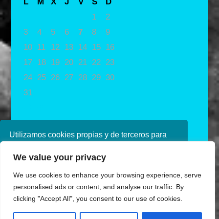
L
M
X
J
V
S
D
1
2
3
4
5
6
7
8
9
10
11
12
13
14
15
16
17
18
19
20
21
22
23
24
25
26
27
28
29
30
31
« May
Utilizamos cookies propias y de terceros para
mejorar nuestros servicios. Si continúa
We value your privacy
navegando, consideramos que acepta su uso.
Puede obtener más información en nuestra
We use cookies to enhance your browsing experience, serve
política de cookies consulte nuestra
Política de
personalised ads or content, and analyse our traffic. By
privacidad
clicking "Accept All", you consent to our use of cookies.
Aceptar