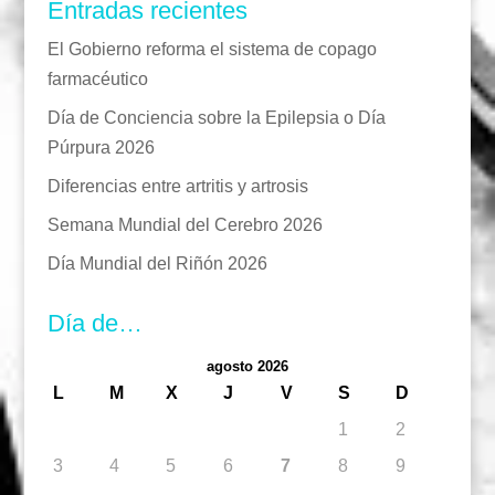
Entradas recientes
El Gobierno reforma el sistema de copago
farmacéutico
Día de Conciencia sobre la Epilepsia o Día
Púrpura 2026
Diferencias entre artritis y artrosis
Semana Mundial del Cerebro 2026
Día Mundial del Riñón 2026
Día de…
agosto 2026
L
M
X
J
V
S
D
1
2
3
4
5
6
7
8
9