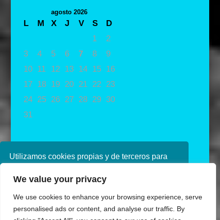
agosto 2026
L
M
X
J
V
S
D
1
2
3
4
5
6
7
8
9
10
11
12
13
14
15
16
17
18
19
20
21
22
23
24
25
26
27
28
29
30
31
« May
Utilizamos cookies propias y de terceros para
mejorar nuestros servicios. Si continúa
We value your privacy
navegando, consideramos que acepta su uso.
Puede obtener más información en nuestra
We use cookies to enhance your browsing experience, serve
política de cookies consulte nuestra
Política de
personalised ads or content, and analyse our traffic. By
privacidad