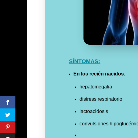
SÍNTOMAS:
En los recién nacidos:
hepatomegalia
distréss respiratorio
lactoacidosis
convulsiones hipoglucémi