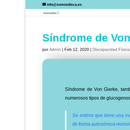
Skip
info@somosdisca.es
to
content
Síndrome de Von
por
Admin
|
Feb 12, 2020
|
Discapacidad Física
Síndrome de Von Gierke, tamb
numerosos tipos de glucogenos
Se estima que tiene una in
de forma autosómica recesi