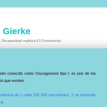
 Gierke
,
Discapacidad orgánica
|
0 Comentarios
ién conocido como Glucogenosis tipo I, es uno de los
is que existen.
cidencia de 1 cada 100 000 nacimientos. Y se transmite
va.