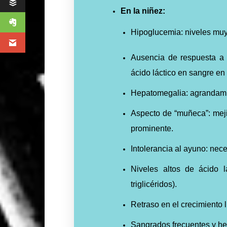
En la niñez:
Hipoglucemia: niveles muy
Ausencia de respuesta a 
ácido láctico en sangre en 
Hepatomegalia: agrandami
Aspecto de “muñeca”: meji
prominente.
Intolerancia al ayuno: nec
Niveles altos de ácido l
triglicéridos).
Retraso en el crecimiento l
Sangrados frecuentes y he