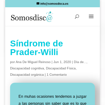
Skip
info@somosdisca.es
to
content
Síndrome de
Prader-Willi
por
Ana De Miguel Reinoso
|
Jun 1, 2020
|
Día de...
,
Discapacidad cognitiva
,
Discapacidad Física
,
Discapacidad orgánica
|
1 Comentario
En muhas ocasiones tendemos a juzgar
a las personas sin saber que es lo que