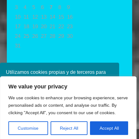
3
4
5
6
7
8
9
10
11
12
13
14
15
16
17
18
19
20
21
22
23
24
25
26
27
28
29
30
31
« May
Utilizamos cookies propias y de terceros para
mejorar nuestros servicios. Si continúa
We value your privacy
navegando, consideramos que acepta su uso.
Puede obtener más información en nuestra
We use cookies to enhance your browsing experience, serve
política de cookies consulte nuestra
Política de
personalised ads or content, and analyse our traffic. By
privacidad
clicking "Accept All", you consent to our use of cookies.
Aceptar
Customise
Reject All
Accept All
Diseñado por Ana de Miguel
Share This