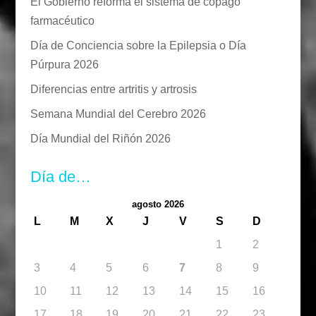
El Gobierno reforma el sistema de copago
farmacéutico
Día de Conciencia sobre la Epilepsia o Día
Púrpura 2026
Diferencias entre artritis y artrosis
Semana Mundial del Cerebro 2026
Día Mundial del Riñón 2026
Día de…
agosto 2026
L
M
X
J
V
S
D
1
2
3
4
5
6
7
8
9
10
11
12
13
14
15
16
17
18
19
20
21
22
23