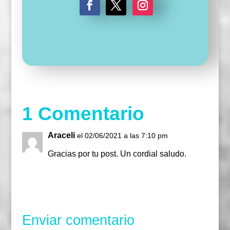
F
T
I
a
w
n
c
i
s
e
t
t
b
t
a
o
e
g
o
r
r
k
a
m
1 Comentario
Araceli
el 02/06/2021 a las 7:10 pm
Gracias por tu post. Un cordial saludo.
Responder
Enviar comentario