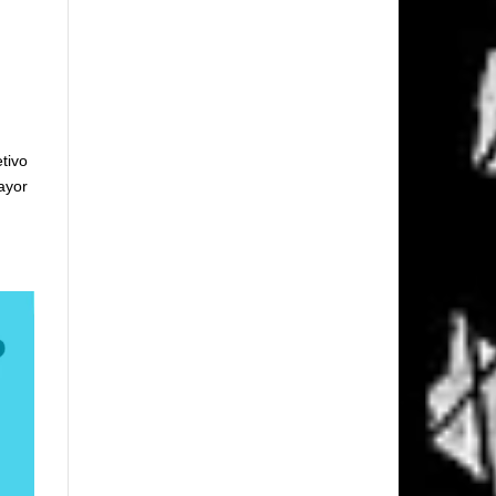
etivo
ayor