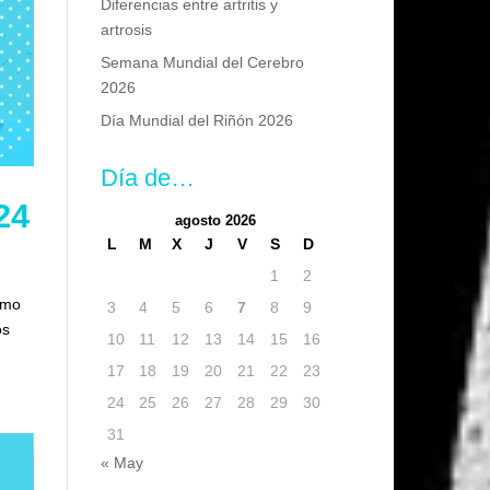
Diferencias entre artritis y
artrosis
Semana Mundial del Cerebro
2026
Día Mundial del Riñón 2026
Día de…
24
agosto 2026
L
M
X
J
V
S
D
1
2
omo
3
4
5
6
7
8
9
os
10
11
12
13
14
15
16
17
18
19
20
21
22
23
24
25
26
27
28
29
30
31
« May