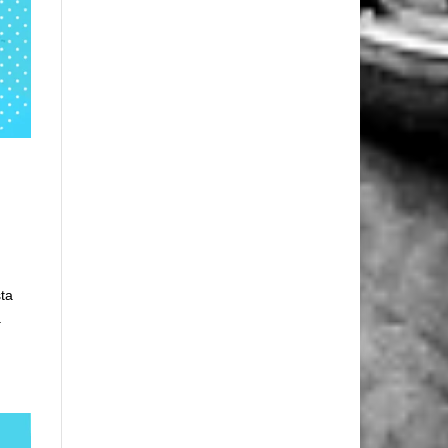
l
sta
a