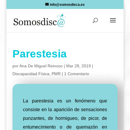
Skip
info@somosdisca.es
to
content
Parestesia
por
Ana De Miguel Reinoso
|
Mar 28, 2019
|
Discapacidad Física
,
PMR
|
1 Comentario
La parestesia es un fenómeno que
consiste en la aparición de sensaciones
punzantes, de hormigueo, de picor, de
entumecimiento o de quemazón en