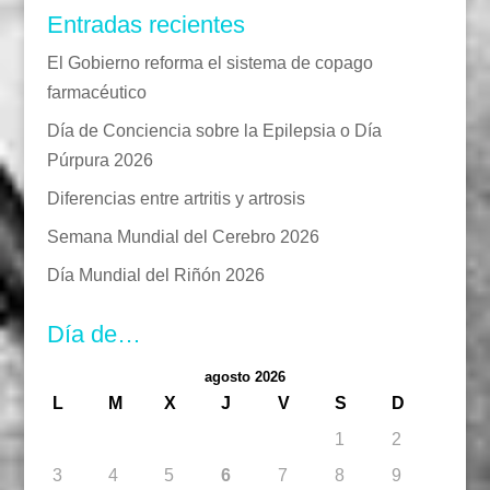
Entradas recientes
El Gobierno reforma el sistema de copago
farmacéutico
Día de Conciencia sobre la Epilepsia o Día
Púrpura 2026
Diferencias entre artritis y artrosis
Semana Mundial del Cerebro 2026
Día Mundial del Riñón 2026
Día de…
agosto 2026
L
M
X
J
V
S
D
1
2
3
4
5
6
7
8
9