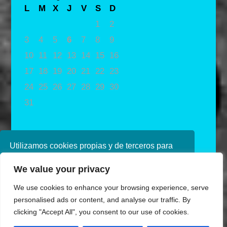
L
M
X
J
V
S
D
1
2
3
4
5
6
7
8
9
10
11
12
13
14
15
16
17
18
19
20
21
22
23
24
25
26
27
28
29
30
31
« May
Utilizamos cookies propias y de terceros para
mejorar nuestros servicios. Si continúa
We value your privacy
navegando, consideramos que acepta su uso.
Puede obtener más información en nuestra
We use cookies to enhance your browsing experience, serve
política de cookies consulte nuestra
Política de
personalised ads or content, and analyse our traffic. By
privacidad
clicking "Accept All", you consent to our use of cookies.