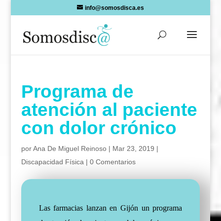
Skip
info@somosdisca.es
to
content
Programa de
atención al paciente
con dolor crónico
por
Ana De Miguel Reinoso
|
Mar 23, 2019
|
Discapacidad Física
|
0 Comentarios
Las farmacias lanzan en Gijón un programa