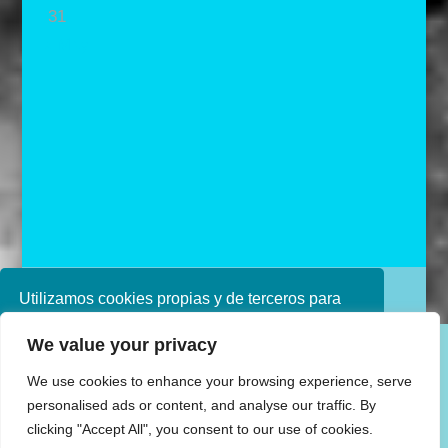
31
« May
Diseñado por Ana de Miguel
Utilizamos cookies propias y de terceros para
mejorar nuestros servicios. Si continúa
We value your privacy
navegando, consideramos que acepta su uso.
Puede obtener más información en nuestra
We use cookies to enhance your browsing experience, serve
política de cookies consulte nuestra
Política de
personalised ads or content, and analyse our traffic. By
privacidad
clicking "Accept All", you consent to our use of cookies.