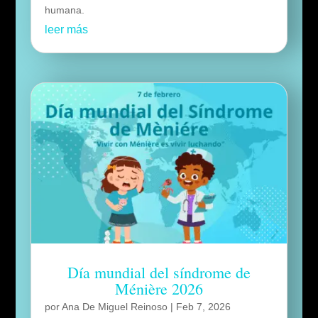
humana.
leer más
Día mundial del síndrome de
Ménière 2026
por
Ana De Miguel Reinoso
|
Feb 7, 2026