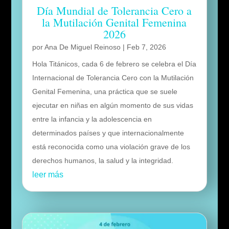
Día Mundial de Tolerancia Cero a
la Mutilación Genital Femenina
2026
por
Ana De Miguel Reinoso
|
Feb 7, 2026
Hola Titánicos, cada 6 de febrero se celebra el Día
Internacional de Tolerancia Cero con la Mutilación
Genital Femenina, una práctica que se suele
ejecutar en niñas en algún momento de sus vidas
entre la infancia y la adolescencia en
determinados países y que internacionalmente
está reconocida como una violación grave de los
derechos humanos, la salud y la integridad.
leer más